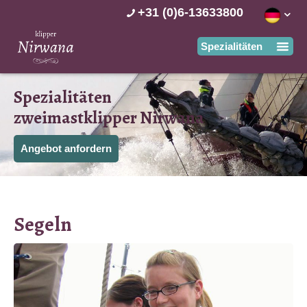
+31 (0)6-13633800
Spezialitäten
zweimastklipper Nirwana
Angebot anfordern
Segeln